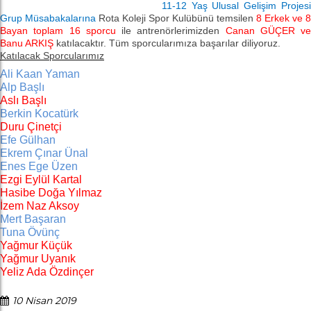
11-12 Yaş Ulusal Gelişim Projesi
Grup Müsabakalarına
Rota Koleji Spor Kulübünü temsilen
8 Erkek ve 8
Bayan toplam 16 sporcu
ile antrenörlerimizden
Canan GÜÇER ve
Banu ARKIŞ
katılacaktır. Tüm sporcularımıza başarılar diliyoruz.
Katılacak Sporcularımız
Ali Kaan Yaman
Alp Başlı
Aslı Başlı
Berkin Kocatürk
Duru Çinetçi
Efe Gülhan
Ekrem Çınar Ünal
Enes Ege Üzen
Ezgi Eylül Kartal
Hasibe Doğa Yılmaz
İzem Naz Aksoy
Mert Başaran
Tuna Övünç
Yağmur Küçük
Yağmur Uyanık
Yeliz Ada Özdinçer
10 Nisan 2019