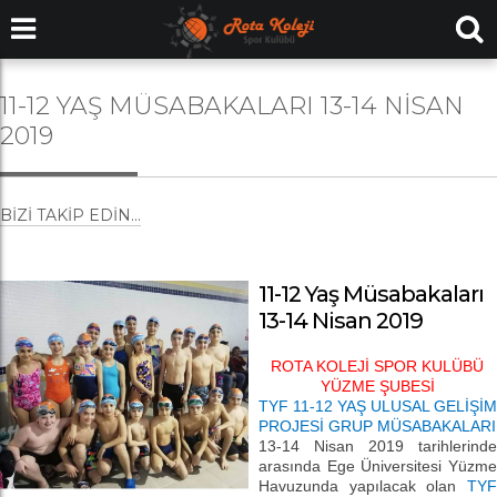
11-12 YAŞ MÜSABAKALARI 13-14 NISAN
2019
BIZI TAKIP EDIN...
11-12 Yaş Müsabakaları
13-14 Nisan 2019
ROTA KOLEJİ SPOR KULÜBÜ
YÜZME ŞUBESİ
TYF 11-12 YAŞ ULUSAL GELİŞİM
PROJESİ GRUP MÜSABAKALARI
13-14 Nisan 2019 tarihlerinde
arasında Ege Üniversitesi Yüzme
Havuzunda yapılacak olan
TYF