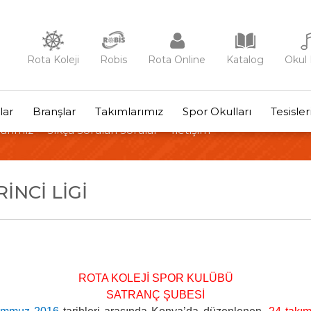
Rota Koleji
Robis
Rota Online
Katalog
Okul 
lar
Branşlar
Takımlarımız
Spor Okulları
Tesisle
arımız
Sıkça Sorulan Sorular
İletişim
INCI LIGI
ROTA KOLEJİ SPOR KULÜBÜ
SATRANÇ ŞUBESİ