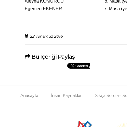
Aleyna KÖMÜRCÜ 8. Masa (yed
Egemen EKENER 7. Masa (yed
22 Temmuz 2016
Bu İçeriği Paylaş
Anasayfa
İnsan Kaynakları
Sıkça Sorulan So