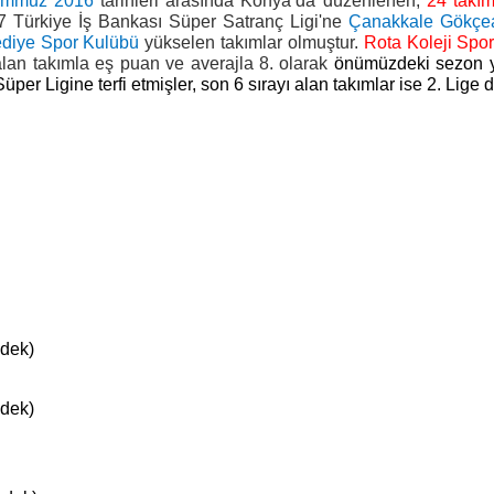
emmuz 2016
tarihleri arasında Konya’da düzenlenen,
24 takı
17 Türkiye İş Bankası Süper Satranç Ligi'ne
Çanakkale Gökçea
ediye Spor Kulübü
yükselen takımlar olmuştur.
Rota Koleji Spo
lan takımla eş puan ve averajla 8. olarak
önümüzdeki sezon y
per Ligine terfi etmişler, son 6 sırayı alan takımlar ise 2. Lige 
ek)
ek)