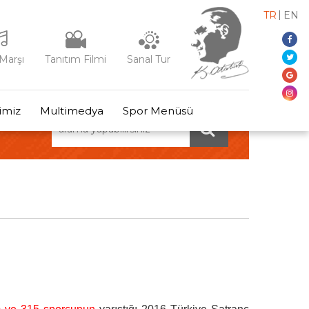
TR
EN
Marşı
Tanıtım Filmi
Sanal Tur
rimiz
Multimedya
Spor Menüsü