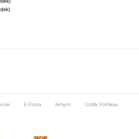
ek)
ek)
rular
E-Posta
İletişim
Gizlilik Politikası