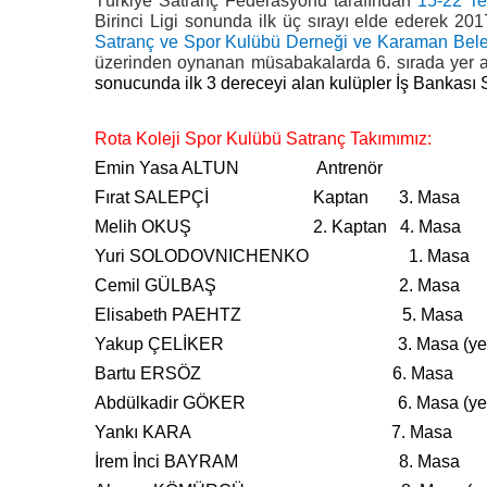
Türkiye Satranç Federasyonu tarafından
15-22 T
Birinci Ligi sonunda ilk üç sırayı elde ederek 20
Satranç ve Spor Kulübü Derneği ve Karaman Bel
üzerinden oynanan müsabakalarda 6. sırada yer a
sonucunda ilk 3 dereceyi alan kulüpler İş Bankası Sü
Rota Koleji Spor Kulübü Satranç Takımımız:
Emin Yasa ALTUN Antrenör
Fırat SALEPÇİ Kaptan 3. Masa
Melih OKUŞ 2. Kaptan 4. Masa
Yuri SOLODOVNICHENKO 1. Masa
Cemil GÜLBAŞ 2. Masa
Elisabeth PAEHTZ 5. Masa
Yakup ÇELİKER 3. Masa (yed
Bartu ERSÖZ 6. Masa
Abdülkadir GÖKER 6. Masa (yed
Yankı KARA 7. Masa
İrem İnci BAYRAM 8. Masa