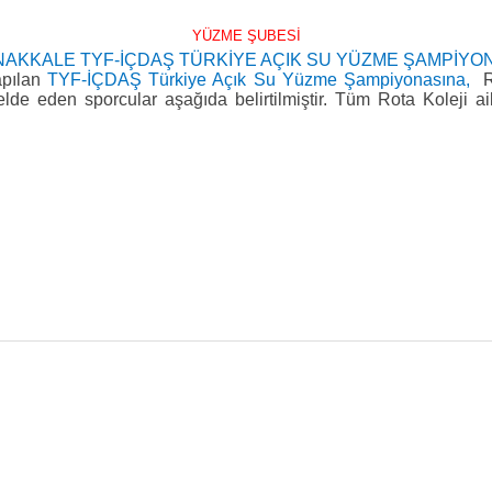
YÜZME ŞUBESİ
AKKALE TYF-İÇDAŞ TÜRKİYE AÇIK SU YÜZME ŞAMPİYO
pılan
TYF-İÇDAŞ Türkiye Açık Su Yüzme Şampiyonasına,
R
e eden sporcular aşağıda belirtilmiştir. Tüm Rota Koleji aile