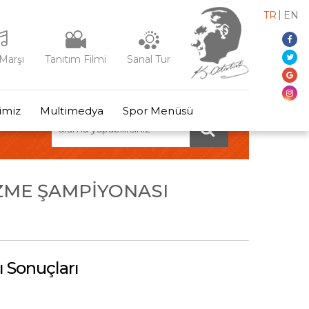
TR
EN
Marşı
Tanıtım Filmi
Sanal Tur
rimiz
Multimedya
Spor Menüsü
ÜZME ŞAMPIYONASI
 Sonuçları