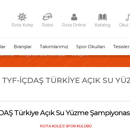
Rota Koleji
Robis
Rota Online
Katalog
Okul 
lar
Branşlar
Takımlarımız
Spor Okulları
Tesisle
arımız
Sıkça Sorulan Sorular
İletişim
E TYF-İÇDAŞ TÜRKIYE AÇIK SU Y
DAŞ Türkiye Açık Su Yüzme Şampiyonası
ROTA KOLEJİ SPOR KULÜBÜ