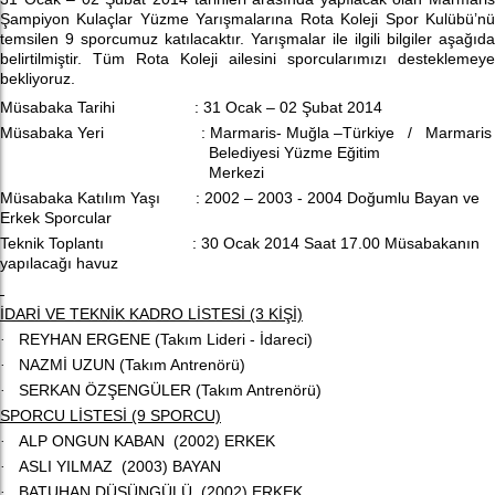
Şampiyon Kulaçlar Yüzme Yarışmalarına Rota Koleji Spor Kulübü’nü
temsilen 9 sporcumuz katılacaktır. Yarışmalar ile ilgili bilgiler aşağıda
belirtilmiştir. Tüm Rota Koleji ailesini sporcularımızı desteklemeye
bekliyoruz.
Müsabaka Tarihi
:
31 Ocak – 02 Şubat 2014
Müsabaka Yeri
: Marmaris- Muğla –Türkiye / Marmaris
Belediyesi Yüzme Eğitim
Merkezi
Müsabaka Katılım Yaşı
: 2002 – 2003 - 2004 Doğumlu Bayan ve
Erkek Sporcular
Teknik Toplantı
: 30 Ocak 2014 Saat 17.00 Müsabakanın
yapılacağı havuz
İDARİ VE TEKNİK KADRO LİSTESİ (3 KİŞİ)
REYHAN ERGENE (Takım Lideri - İdareci)
·
NAZMİ UZUN (Takım Antrenörü)
·
SERKAN ÖZŞENGÜLER (Takım Antrenörü)
·
SPORCU LİSTESİ (9 SPORCU)
ALP ONGUN KABAN (2002) ERKEK
·
ASLI YILMAZ (2003) BAYAN
·
BATUHAN DÜŞÜNGÜLÜ (2002) ERKEK
·