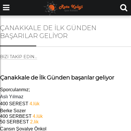
ÇANAKKALE DE İLK GÜNDEN
BAŞARILAR GELIYOR
BIZI TAKIP EDIN...
Çanakkale de İlk Günden başarılar geliyor
Sporcularımız;
Aslı Yılmaz
400 SEREST
4.lük
Berke Sozer
400 SERBEST
4.lük
50 SERBEST
2.lik
Cansın Şovalye Önkol