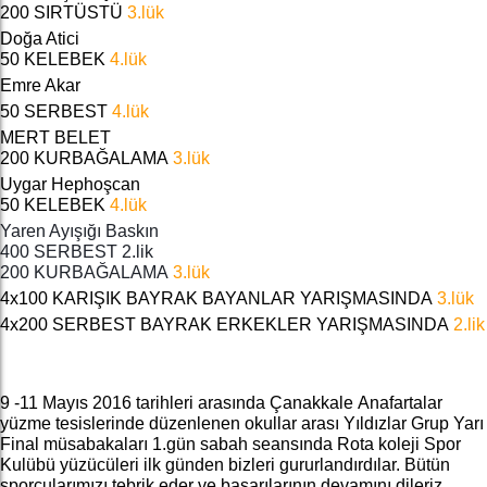
200 SIRTÜSTÜ
3.lük
Doğa Atici
50 KELEBEK
4.lük
Emre Akar
50 SERBEST
4.lük
MERT BELET
200 KURBAĞALAMA
3.lük
Uygar Hephoşcan
50 KELEBEK
4.lük
Yaren Ayışığı Baskın
400 SERBEST 2.lik
200 KURBAĞALAMA
3.lük
4x100 KARIŞIK BAYRAK BAYANLAR YARIŞMASINDA
3.lük
4x200 SERBEST BAYRAK ERKEKLER YARIŞMASINDA
2.lik
9 -11 Mayıs 2016 tarihleri arasında Çanakkale Anafartalar
yüzme tesislerinde düzenlenen okullar arası Yıldızlar Grup Yarı
Final müsabakaları 1.gün sabah seansında Rota koleji Spor
Kulübü yüzücüleri ilk günden bizleri gururlandırdılar. Bütün
sporcularımızı tebrik eder ve başarılarının devamını dileriz