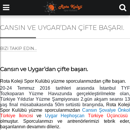
CANSIN VE UYGAR’DAN ÇIFTE BAŞARI.
BIZI TAKIP EDIN...
Cansın ve Uygar’dan çifte başarı.
Rota Koleji Spor Kulübü yüzme sporcularımızdan çifte başarı.
20-24 Temmuz 2016 tarihleri arasında İstanbul TYF
Tozkoparan Yüzme Havuzunda gerçekleştirilmekte olan,
Türkiye Yıldızlar Yüzme Şampiyonası 2.gün akşam seansı 13
yaş final müsabakasında 50m sırtüstü branşında
,
Rota Kolej
Spor Kulübü yüzme sporcularımızdan
Cansın Şovalye Önko
Türkiye İkincisi
ve
Uygar Hephoşcan
Türkiye Üçüncüsü
olmuştur. Sporcularımızı ve antrenörlerimizi tebrik eder,
başarılarının devamını dileriz.