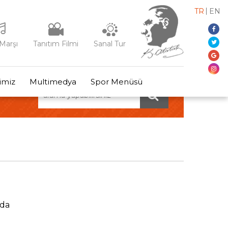
TR
EN
Marşı
Tanıtım Filmi
Sanal Tur
rimiz
Multimedya
Spor Menüsü
’da