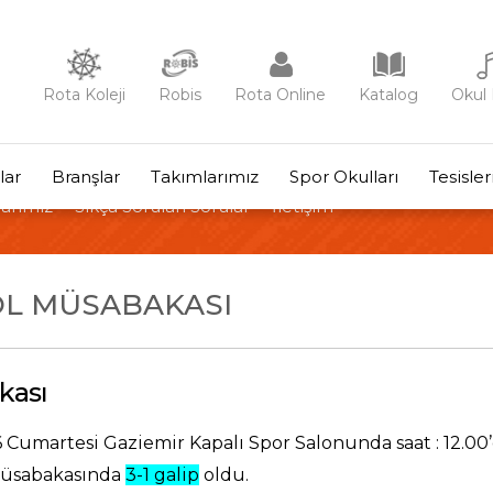
Rota Koleji
Robis
Rota Online
Katalog
Okul 
lar
Branşlar
Takımlarımız
Spor Okulları
Tesisle
arımız
Sıkça Sorulan Sorular
İletişim
OL MÜSABAKASI
kası
 Cumartesi Gaziemir Kapalı Spor Salonunda saat : 12.00
 müsabakasında
3-1 galip
oldu.