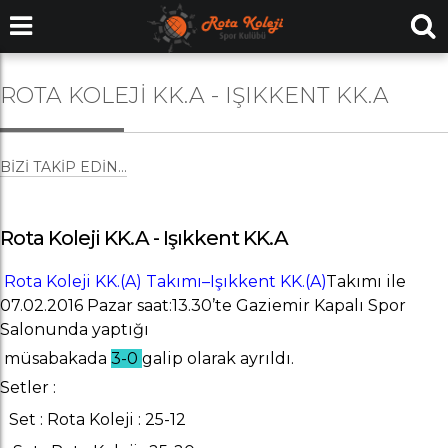
ROTA KOLEJI KK.A - IŞIKKENT KK.A
BIZI TAKIP EDIN...
Rota Koleji KK.A - Işıkkent KK.A
Rota Koleji KK.(A) Takımı–Işıkkent KK.(A)
Takımı ile
07.02.2016 Pazar saat:13.30’te Gaziemir Kapalı Spor
Salonunda yaptığı
müsabakada
3-0
galip olarak ayrıldı.
Setler :
Set : Rota Koleji : 25-12