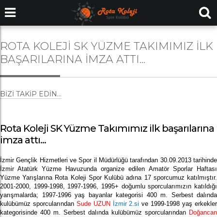
ROTA KOLEJI SK YÜZME TAKIMIMIZ ILK
BAŞARILARINA IMZA ATTI...
BIZI TAKIP EDIN...
Rota Koleji SK Yüzme Takımımız ilk başarılarına
imza attı...
İzmir Gençlik Hizmetleri ve Spor il Müdürlüğü tarafından 30.09.2013 tarihinde
İzmir Atatürk Yüzme Havuzunda organize edilen
Amatör Sporlar Haftası
Yüzme Yarışları
na Rota Koleji Spor Kulübü adına
17 sporcumuz
katılmıştır
2001-2000, 1999-1998, 1997-1996, 1995+ doğumlu sporcularımızın katıldığı
yarışmalarda; 1997-1996 yaş bayanlar kategorisi 400 m. Serbest dalında
kulübümüz sporcularından
Sude UZUN
İzmir 2.si
ve 1999-1998 yaş erkekle
kategorisinde 400 m. Serbest dalında kulübümüz sporcularından
Doğancan