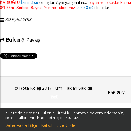
KADIOĞLU
İzmir 3.sü
olmuştur. Aynı yarışmalarda
bayan ve erkekler karm
8*100 m. Serbest Bayrak Yüzme Takımımız
İzmir 3.sü
olmuştur.
30 Eylül 2013
Bu İçeriği Paylaş
© Rota Koleji 2017 Tüm Hakları Saklıdır.
Bu sitede çerezler kullanır. Siteyi kullanmaya devam ederseniz,
çerez kullanımını kabul etmiş olursunuz.
Daha Fazla Bilgi
Kabul Et ve Gizle