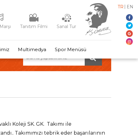
TR
EN
Marşı
Tanıtım Filmi
Sanal Tur
rimiz
Multimedya
Spor Menüsü
lı Koleji SK. GK. Takımı ile
ndı.. Takımımızı tebrik eder başarılarının