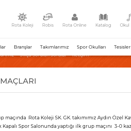
Rota Koleji
Robis
Rota Online
Katalog
Okul 
lar
Branşlar
Takımlarımız
Spor Okulları
Tesisle
arımız
Sıkça Sorulan Sorular
İletişim
 MAÇLARI
maçında Rota Koleji SK. GK. takımımız Aydın Özel Kavak
Kapalı Spor Salonunda yaptığı ilk grup maçını 3-0 kaza