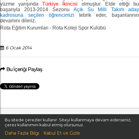
yüzme yarışında
Türkiye İkincisi
olmuştur. Elde ettiği b
başarıyla 2013-2014 Sezonu
Açık Su Milli Takım ada
kadrosuna seçilen öğrencimizi
tebrik eder, başarılarını
devamını dileriz.
Rota Eğitim Kurumları - Rota Koleji Spor Kulübü
6 Ocak 2014
Bu İçeriği Paylaş
Bu sitede çerezler kullanır. Siteyi kullanmaya devam ederseniz,
© Rota Koleji 2017 Tüm Hakları Saklıdır.
çerez kullanımını kabul etmiş olursunuz.
Daha Fazla Bilgi
Kabul Et ve Gizle