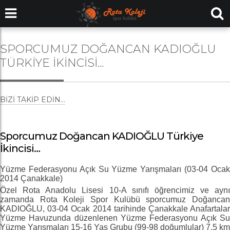
SPORCUMUZ DOĞANCAN KADIOĞLU
TÜRKIYE İKINCISI…
BIZI TAKIP EDIN...
Sporcumuz Doğancan KADIOĞLU Türkiye
İkincisi…
Yüzme Federasyonu Açık Su Yüzme Yarışmaları (03-04 Ocak
2014 Çanakkale)
Özel Rota Anadolu Lisesi 10-A sınıfı öğrencimiz ve aynı
zamanda Rota Koleji Spor Kulübü sporcumuz
Doğancan
KADIOĞLU,
03-04 Ocak 2014 tarihinde Çanakkale Anafartalar
Yüzme Havuzunda düzenlenen Yüzme Federasyonu Açık Su
Yüzme Yarışmaları 15-16 Yaş Grubu (99-98 doğumlular) 7,5 km