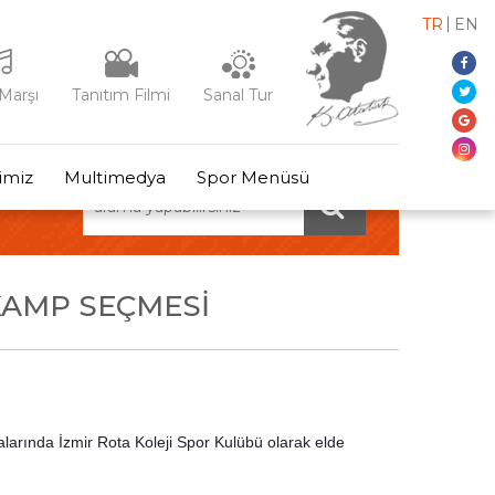
TR
EN
Marşı
Tanıtım Filmi
Sanal Tur
rimiz
Multimedya
Spor Menüsü
KAMP SEÇMESI
arında İzmir Rota Koleji Spor Kulübü olarak elde