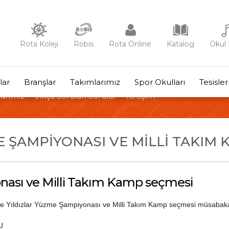
Rota Koleji
Robis
Rota Online
Katalog
Okul 
lar
Branşlar
Takımlarımız
Spor Okulları
Tesisle
arımız
Sıkça Sorulan Sorular
İletişim
E ŞAMPIYONASI VE MILLI TAKIM 
onası ve Milli Takım Kamp seçmesi
iye Yıldızlar Yüzme Şampiyonası ve Milli Takım Kamp seçmesi müsabakal
U