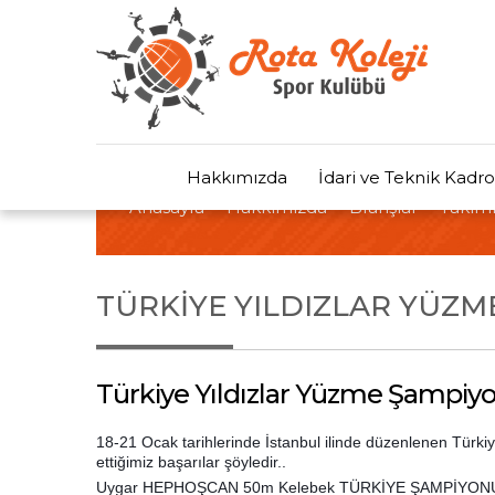
Hakkımızda
İdari ve Teknik Kadro
Anasayfa
Hakkımızda
Branşlar
Takıml
TÜRKIYE YILDIZLAR YÜZM
Türkiye Yıldızlar Yüzme Şampiy
18-21 Ocak tarihlerinde İstanbul ilinde düzenlenen Türk
ettiğimiz başarılar şöyledir..
Uygar HEPHOŞCAN 50m Kelebek TÜRKİYE ŞAMPİYON