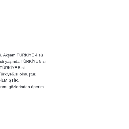
sü, Akşam TÜRKİYE 4.sü
di yaşında TÜRKİYE 5.si
 TÜRKİYE 5.si
rkiye6.sı olmuştur.
İLMİŞTİR.
arımı gözlerinden öperim..