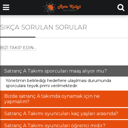
SIKÇA SORULAN SORULAR
BIZI TAKIP EDIN...
Satranç A Takımı sporcuları maaş alıyor mu?
Yönetimin belirlediği hedeflere ulaşılması durumunda
sporculara teşvik primi verilmektedir.
Bizde satranç A takımda oynamak için ne
yapmalım?
Satranç A Takımı oyuncuları kaç yaşları arasında?
Satranç A Takımı oyuncuları öğrenci midir?