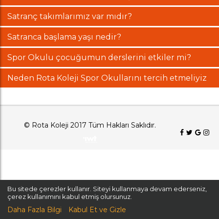
Satranç takımlarımız var mıdır?
Satranca başlama yaşı nedir?
Spor Okulu çocuğumun derslerini etkiler mi?
Neden Rota Koleji Spor Okullarını tercih etmeliyiz
© Rota Koleji 2017 Tüm Hakları Saklıdır.
Bu sitede çerezler kullanır. Siteyi kullanmaya devam ederseniz,
çerez kullanımını kabul etmiş olursunuz.
Daha Fazla Bilgi
Kabul Et ve Gizle