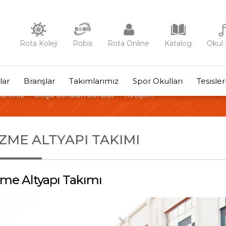
Rota Koleji
Robis
Rota Online
Katalog
Okul 
lar
Branşlar
Takımlarımız
Spor Okulları
Tesisle
arımız
Sıkça Sorulan Sorular
İletişim
ZME ALTYAPI TAKIMI
me Altyapı Takımı