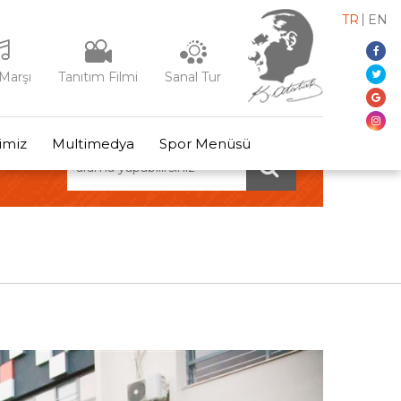
TR
EN
Marşı
Tanıtım Filmi
Sanal Tur
rimiz
Multimedya
Spor Menüsü